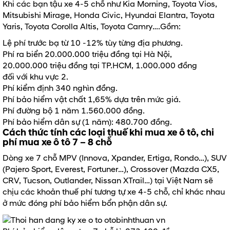
Khi các bạn tậu xe 4-5 chỗ như Kia Morning, Toyota Vios,
Mitsubishi Mirage, Honda Civic, Hyundai Elantra, Toyota
Yaris, Toyota Corolla Altis, Toyota Camry….Gồm:
Lệ phí trước bạ từ 10 -12% tùy từng địa phương.
Phí ra biển 20.000.000 triệu đồng tại Hà Nội,
20.000.000 triệu đồng tại TP.HCM, 1.000.000 đồng
đối với khu vực 2.
Phí kiểm định 340 nghìn đồng.
Phí bảo hiểm vật chất 1,65% dựa trên mức giá.
Phí đường bộ 1 năm 1.560.000 đồng.
Phí bảo hiểm dân sự (1 năm): 480.700 đồng.
Cách thức tính các loại thuế khi mua xe ô tô, chi
phí mua xe ô tô 7 – 8 chỗ
Dòng xe 7 chỗ MPV (Innova, Xpander, Ertiga, Rondo…), SUV
(Pajero Sport, Everest, Fortuner…), Crossover (Mazda CX5,
CRV, Tucson, Outlander, Nissan XTrail…) tại Việt Nam sẽ
chịu các khoản thuế phí tương tự xe 4-5 chỗ, chỉ khác nhau
ở mức đóng phí bảo hiểm bổn phận dân sự.