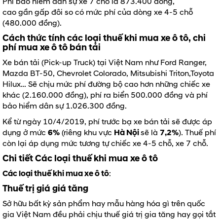
Phí bảo hiểm dân sự xe 7 chỗ là 873.400 đồng,
cao gần gấp đôi so có mức phí của dòng xe 4-5 chỗ
(480.000 đồng).
Cách thức tính các loại thuế khi mua xe ô tô, chi
phí mua xe ô tô bán tải
Xe bán tải (Pick-up Truck) tại Việt Nam như Ford Ranger,
Mazda BT-50, Chevrolet Colorado, Mitsubishi Triton,Toyota
Hilux… Sẽ chịu mức phí đường bộ cao hơn những chiếc xe
khác (2.160.000 đồng), phí ra biển 500.000 đồng và phí
bảo hiểm dân sự 1.026.300 đồng.
Kể từ ngày 10/4/2019, phí trước bạ xe bán tải sẽ được áp
dụng ở mức
6%
(riêng khu vực
Hà Nội
sẽ là
7,2%
). Thuế phí
còn lại áp dụng mức tương tự chiếc xe 4-5 chỗ, xe 7 chỗ.
Chi tiết Các loại thuế khi mua xe ô tô
Các loại thuế khi mua xe ô tô
:
Thuế trị giá giá tăng
Sở hữu bất kỳ sản phẩm hay mẫu hàng hóa gì trên quốc
gia Việt Nam đều phải chịu thuế giá trị gia tăng hay gọi tắt