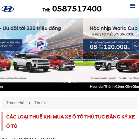
0587517400
Tell:
Previous
Nex
Trang chủ
Tin tức
CÁC LOẠI THUẾ KHI MUA XE Ô TÔ THỦ TỤC ĐĂNG KÝ XE
Ô TÔ