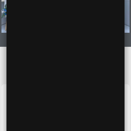
VÌ SAO CHỌN HYUNDAI KIÊN GIANG - TP
PHÚ QUỐC
Giá xe luôn
Hỗ trợ