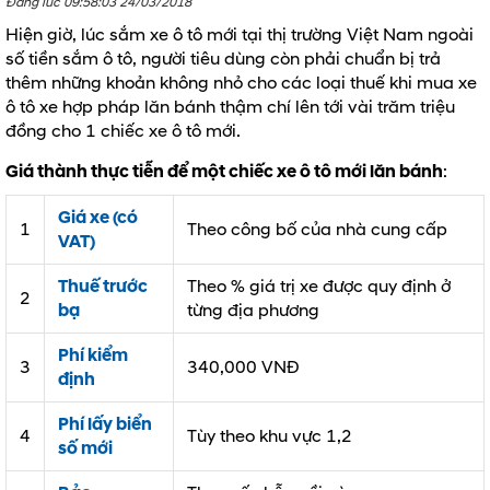
Đăng lúc 09:58:03 24/03/2018
Hiện giờ, lúc sắm xe ô tô mới tại thị trường Việt Nam ngoài
số tiền sắm ô tô, người tiêu dùng còn phải chuẩn bị trả
thêm những khoản không nhỏ cho các loại thuế khi mua xe
ô tô xe hợp pháp lăn bánh thậm chí lên tới vài trăm triệu
đồng cho 1 chiếc xe ô tô mới.
Giá thành thực tiễn để một chiếc xe ô tô mới lăn bánh
:
Giá xe (có
1
Theo công bố của nhà cung cấp
VAT)
Thuế trước
Theo % giá trị xe được quy định ở
2
bạ
từng địa phương
Phí kiểm
3
340,000 VNĐ
định
Phí lấy biển
4
Tùy theo khu vực 1,2
số mới