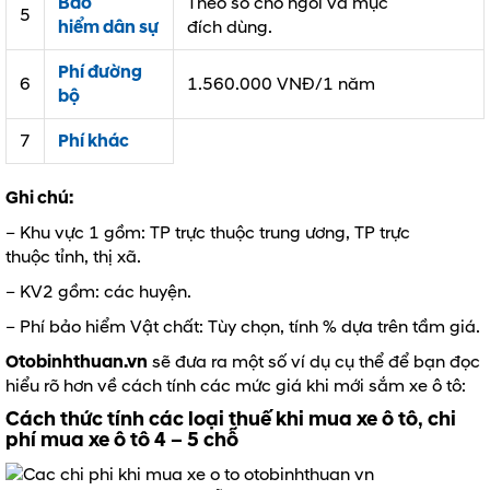
Bảo
Theo số chỗ ngồi và mục
5
hiểm dân sự
đích dùng.
Phí đường
6
1.560.000 VNĐ/1 năm
bộ
7
Phí khác
Ghi chú:
– Khu vực 1 gồm: TP trực thuộc trung ương, TP trực
thuộc tỉnh, thị xã.
– KV2 gồm: các huyện.
– Phí bảo hiểm Vật chất: Tùy chọn, tính % dựa trên tầm giá.
Otobinhthuan.vn
sẽ đưa ra một số ví dụ cụ thể để bạn đọc
hiểu rõ hơn về cách tính các mức giá khi mới sắm xe ô tô:
Cách thức tính các loại thuế khi mua xe ô tô
,
chi
phí mua xe ô tô 4 – 5 chỗ