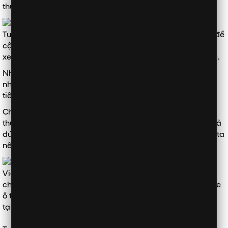
thực nhất.
Tuy nhiên, những ai đang với ý định sở hữu ô tô cũng nên đề
cập về chi phí dùng hàng tháng như tiền xăng, tiền gửi
xe, giá bán bảo dưỡng hàng tháng/quý, hay phí sang sửa.
Những khoản này tuy không hiện hữu ngay khi đầu tìm xe,
nhưng lại tác động rất lớn đến điều kiện sống sau này bởi
tiêu tốn một phần không nhỏ của thu nhập.
Chi phí lúc sắm xe ô tô trên đây thì sẽ ra số tiền thực
thụ phải trả khi mua xe. Có những khách hàng lần đầu quả
đúng là hơi rối rắm, nhưng thiết tưởng lúc đi tậu xe chúng ta
nên kĩ vấn đề này.
Việt Nam tuy là nước với thu nhập thấp nhưng đối tượng
chịu chi cho các dòng xe du nhập đắt đỏ. Việc có 1 loại xe
ô tô trở nên tiện lợi hơn nhờ các chương trình mua trả góp
tại những đại lý.