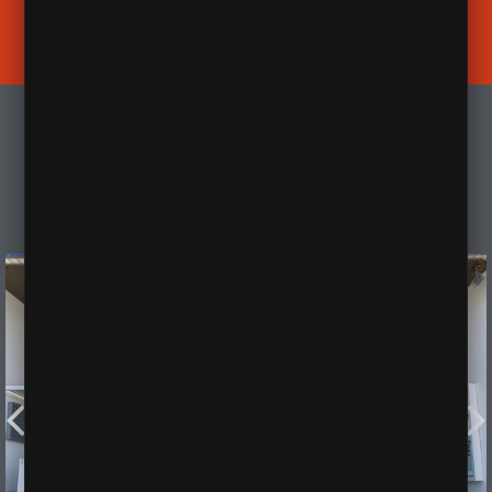
Đăng ký
KHÁCH MỚI NHẬN XE TẠI HYUNDAI KIÊN
GIANG